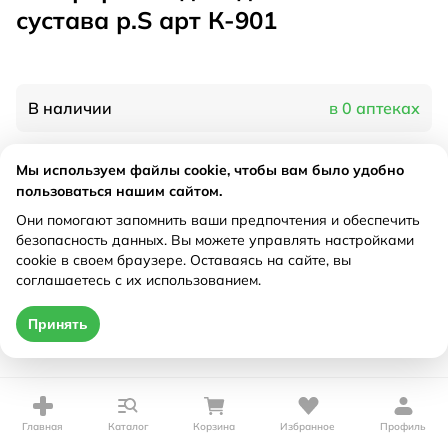
сустава р.S арт К-901
В наличии
в 0 аптеках
Мы используем файлы cookie, чтобы вам было удобно
Характеристики
пользоваться нашим сайтом.
Рецепт
Они помогают запомнить ваши предпочтения и обеспечить
Не требуется
безопасность данных. Вы можете управлять настройками
cookie в своем браузере. Оставаясь на сайте, вы
Цена действительна только при оформлении онлайн
соглашаетесь с их использованием.
Нет в наличии
Принять
Главная
Каталог
Корзина
Избранное
Профиль