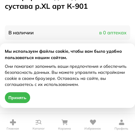
сустава р.ХL арт К-901
В наличии
в 0 аптеках
Мы используем файлы cookie, чтобы вам было удобно
Характеристики
пользоваться нашим сайтом.
Рецепт
Они помогают запомнить ваши предпочтения и обеспечить
Не требуется
безопасность данных. Вы можете управлять настройками
cookie в своем браузере. Оставаясь на сайте, вы
Цена действительна только при оформлении онлайн
соглашаетесь с их использованием.
Нет в наличии
Принять
Главная
Каталог
Корзина
Избранное
Профиль