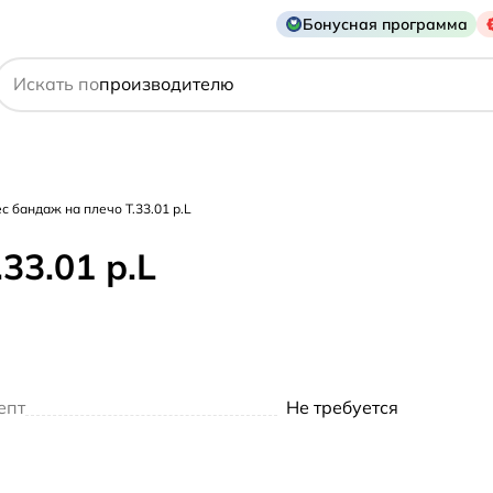
Бонусная программа
действующему веществу
Искать по
производителю
симптому
с бандаж на плечо Т.33.01 р.L
33.01 р.L
епт
Не требуется