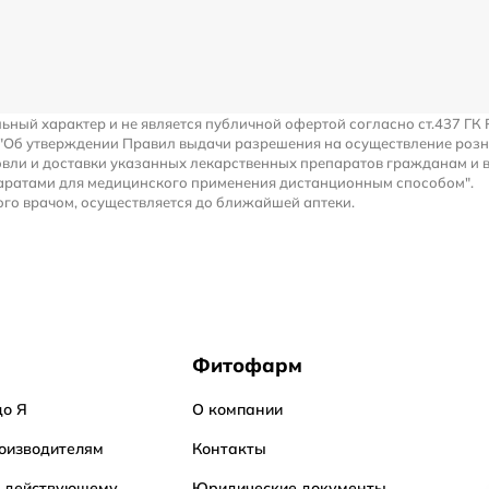
льный характер и не является публичной офертой согласно ст.437 ГК 
 "Об утверждении Правил выдачи разрешения на осуществление роз
вли и доставки указанных лекарственных препаратов гражданам и 
аратами для медицинского применения дистанционным способом".
го врачом, осуществляется до ближайшей аптеки.
Фитофарм
до Я
О компании
оизводителям
Контакты
о действующему
Юридические документы