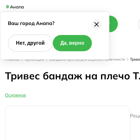
Анапа
Ваш город Анапа?
Каталог
Нет, другой
Да, верно
Главная
Ортопедия
Бандажи ортезы для верхней конечности
Триве
Тривес бандаж на плечо Т.
Основное
Рец