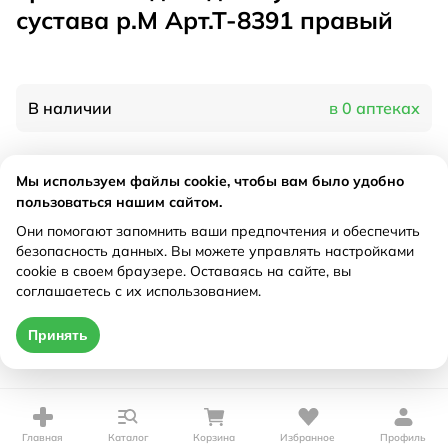
сустава р.М Арт.Т-8391 правый
В наличии
в 0 аптеках
Характеристики
Мы используем файлы cookie, чтобы вам было удобно
пользоваться нашим сайтом.
Производитель
Тривес, Россия
Они помогают запомнить ваши предпочтения и обеспечить
Рецепт
Не требуется
безопасность данных. Вы можете управлять настройками
cookie в своем браузере. Оставаясь на сайте, вы
соглашаетесь с их использованием.
Цена действительна только при оформлении онлайн
Принять
Нет в наличии
Главная
Каталог
Корзина
Избранное
Профиль