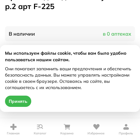
р.2 арт F-225
В наличии
в 0 аптеках
Мы используем файлы cookie, чтобы вам было удобно
Характеристики
пользоваться нашим сайтом.
Рецепт
Они помогают запомнить ваши предпочтения и обеспечить
Не требуется
безопасность данных. Вы можете управлять настройками
cookie в своем браузере. Оставаясь на сайте, вы
Цена действительна только при оформлении онлайн
соглашаетесь с их использованием.
Нет в наличии
Принять
Главная
Каталог
Корзина
Избранное
Профиль