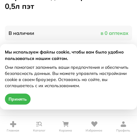
0,5л пэт
В наличии
в 0 аптеках
Мы используем файлы cookie, чтобы вам было удобно
Характеристики
пользоваться нашим сайтом.
Рецепт
Они помогают запомнить ваши предпочтения и обеспечить
Не требуется
безопасность данных. Вы можете управлять настройками
cookie в своем браузере. Оставаясь на сайте, вы
Цена действительна только при оформлении онлайн
соглашаетесь с их использованием.
Нет в наличии
Принять
Главная
Каталог
Корзина
Избранное
Профиль