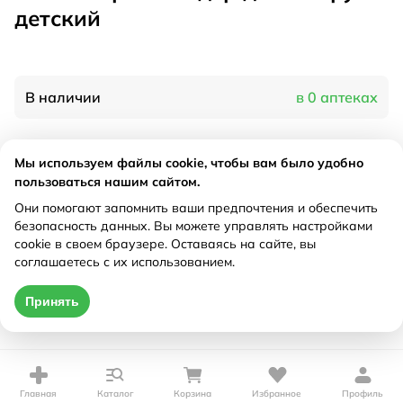
детский
В наличии
в 0 аптеках
Характеристики
Мы используем файлы cookie, чтобы вам было удобно
пользоваться нашим сайтом.
Производитель
Альфапластик, Россия
Они помогают запомнить ваши предпочтения и обеспечить
Рецепт
Не требуется
безопасность данных. Вы можете управлять настройками
cookie в своем браузере. Оставаясь на сайте, вы
соглашаетесь с их использованием.
Цена действительна только при оформлении онлайн
Принять
Нет в наличии
Главная
Каталог
Корзина
Избранное
Профиль