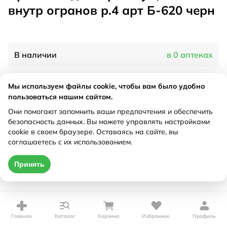
внутр огранов р.4 арт Б-620 черн
В наличии
в 0 аптеках
Мы используем файлы cookie, чтобы вам было удобно
Характеристики
пользоваться нашим сайтом.
Рецепт
Они помогают запомнить ваши предпочтения и обеспечить
Не требуется
безопасность данных. Вы можете управлять настройками
cookie в своем браузере. Оставаясь на сайте, вы
Цена действительна только при оформлении онлайн
соглашаетесь с их использованием.
Нет в наличии
Принять
Главная
Каталог
Корзина
Избранное
Профиль