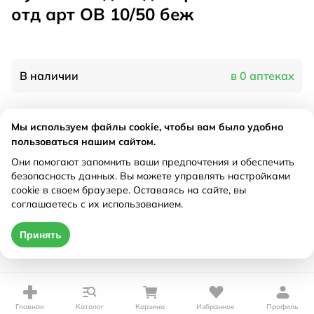
отд арт OB 10/50 беж
В наличии
в 0 аптеках
Характеристики
Мы используем файлы cookie, чтобы вам было удобно
пользоваться нашим сайтом.
Производитель
Экотен, Россия
Они помогают запомнить ваши предпочтения и обеспечить
Рецепт
Не требуется
безопасность данных. Вы можете управлять настройками
cookie в своем браузере. Оставаясь на сайте, вы
соглашаетесь с их использованием.
Цена действительна только при оформлении онлайн
Принять
Нет в наличии
Главная
Каталог
Корзина
Избранное
Профиль