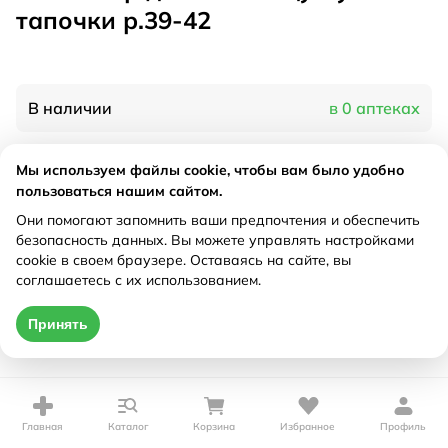
тапочки р.39-42
В наличии
в 0 аптеках
Мы используем файлы cookie, чтобы вам было удобно
Характеристики
пользоваться нашим сайтом.
Рецепт
Они помогают запомнить ваши предпочтения и обеспечить
Не требуется
безопасность данных. Вы можете управлять настройками
cookie в своем браузере. Оставаясь на сайте, вы
Цена действительна только при оформлении онлайн
соглашаетесь с их использованием.
Нет в наличии
Принять
Главная
Каталог
Корзина
Избранное
Профиль