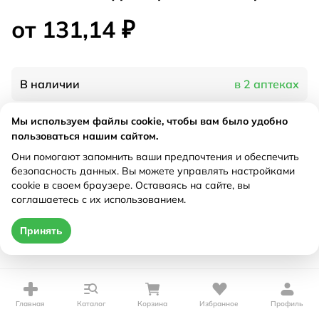
от 131,14 ₽
В наличии
в 2 аптеках
Мы используем файлы cookie, чтобы вам было удобно
Характеристики
пользоваться нашим сайтом.
Они помогают запомнить ваши предпочтения и обеспечить
Рецепт
Не требуется
безопасность данных. Вы можете управлять настройками
cookie в своем браузере. Оставаясь на сайте, вы
соглашаетесь с их использованием.
Цена действительна только при оформлении онлайн
от 131,14 ₽
Принять
Купить
Главная
Каталог
Корзина
Избранное
Профиль