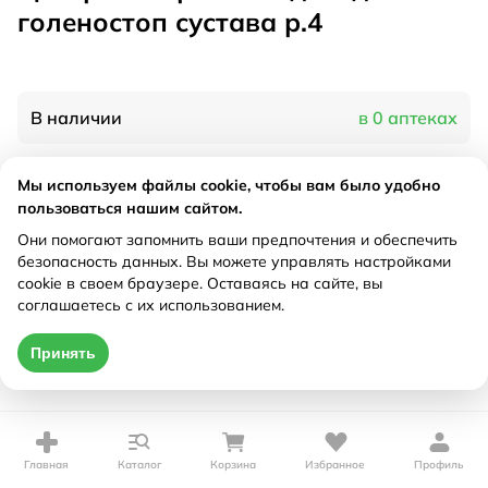
голеностоп сустава р.4
В наличии
в 0 аптеках
Мы используем файлы cookie, чтобы вам было удобно
Характеристики
пользоваться нашим сайтом.
Рецепт
Они помогают запомнить ваши предпочтения и обеспечить
Не требуется
безопасность данных. Вы можете управлять настройками
cookie в своем браузере. Оставаясь на сайте, вы
Цена действительна только при оформлении онлайн
соглашаетесь с их использованием.
Нет в наличии
Принять
Главная
Каталог
Корзина
Избранное
Профиль