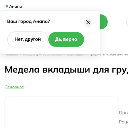
Анапа
Ваш город Анапа?
Каталог
Нет, другой
Да, верно
Главная
Товары для беременных и кормящих
Предметы ухода для м
Медела вкладыши для гр
Основное
Про
Рец