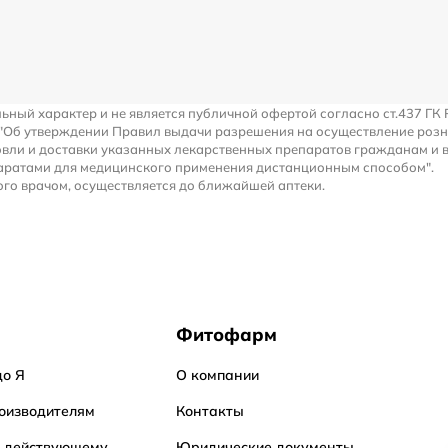
льный характер и не является публичной офертой согласно ст.437 ГК 
 "Об утверждении Правил выдачи разрешения на осуществление роз
вли и доставки указанных лекарственных препаратов гражданам и 
аратами для медицинского применения дистанционным способом".
го врачом, осуществляется до ближайшей аптеки.
Фитофарм
до Я
О компании
оизводителям
Контакты
о действующему
Юридические документы