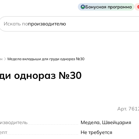
Бонусная программа
действующему веществу
Искать по
производителю
симптому
ам
Медела вкладыши для груди однораз №30
уди однораз №30
Арт. 76
изводитель
Медела, Швейцария
епт
Не требуется