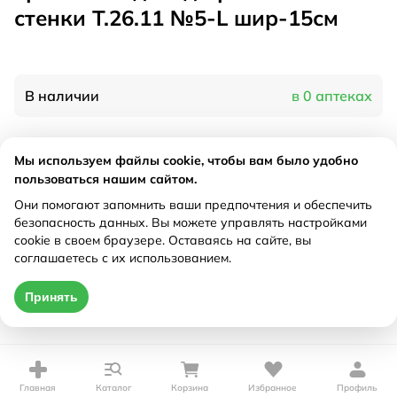
стенки Т.26.11 №5-L шир-15см
В наличии
в 0 аптеках
Характеристики
Мы используем файлы cookie, чтобы вам было удобно
пользоваться нашим сайтом.
Производитель
Тривес, Россия
Они помогают запомнить ваши предпочтения и обеспечить
Рецепт
Не требуется
безопасность данных. Вы можете управлять настройками
cookie в своем браузере. Оставаясь на сайте, вы
соглашаетесь с их использованием.
Цена действительна только при оформлении онлайн
Принять
Нет в наличии
Главная
Каталог
Корзина
Избранное
Профиль