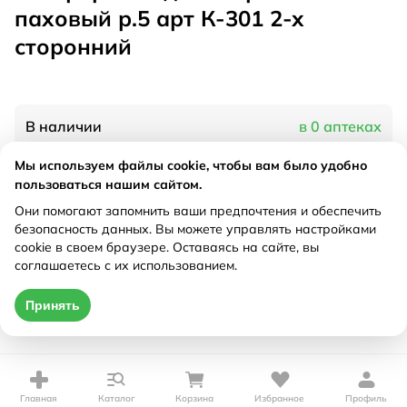
паховый р.5 арт К-301 2-х
сторонний
В наличии
в 0 аптеках
Мы используем файлы cookie, чтобы вам было удобно
пользоваться нашим сайтом.
Характеристики
Они помогают запомнить ваши предпочтения и обеспечить
Рецепт
Не требуется
безопасность данных. Вы можете управлять настройками
cookie в своем браузере. Оставаясь на сайте, вы
соглашаетесь с их использованием.
Цена действительна только при оформлении онлайн
Принять
Нет в наличии
Главная
Каталог
Корзина
Избранное
Профиль