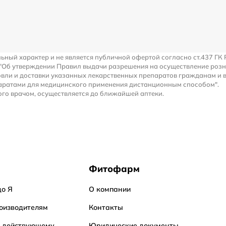
льный характер и не является публичной офертой согласно ст.437 ГК 
 "Об утверждении Правил выдачи разрешения на осуществление роз
вли и доставки указанных лекарственных препаратов гражданам и 
аратами для медицинского применения дистанционным способом".
го врачом, осуществляется до ближайшей аптеки.
Фитофарм
до Я
О компании
оизводителям
Контакты
о действующему
Юридические документы