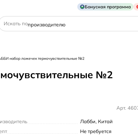
Бонусная программа
действующему веществу
Искать по
производителю
симптому
ББИ набор ложечек термочувствительные №2
рмочувствительные №2
Арт. 46
изводитель
Лабби, Китай
епт
Не требуется