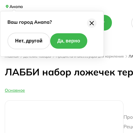
Анапа
Ваш город Анапа?
Каталог
Нет, другой
Да, верно
Главная
Детские товары
Предметы и аксессуары для кормления
ЛА
ЛАББИ набор ложечек те
Основное
Про
Рец