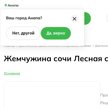
Анапа
Ваш город Анапа?
Каталог
Нет, другой
Да, верно
Главная
Диетическое, диабетическое и спортивное питание
Диетичес
Жемчужина сочи Лесная с
Основное
Про
Рец