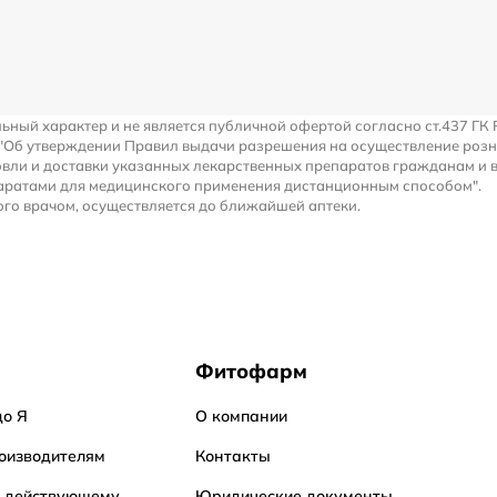
льный характер и не является публичной офертой согласно ст.437 ГК 
 "Об утверждении Правил выдачи разрешения на осуществление роз
вли и доставки указанных лекарственных препаратов гражданам и 
аратами для медицинского применения дистанционным способом".
го врачом, осуществляется до ближайшей аптеки.
Фитофарм
до Я
О компании
оизводителям
Контакты
о действующему
Юридические документы