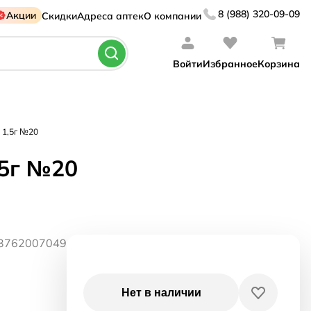
8 (988) 320-09-09
Акции
Скидки
Адреса аптек
О компании
Войти
Избранное
Корзина
 1,5г №20
5г №20
03762007049
Нет в наличии