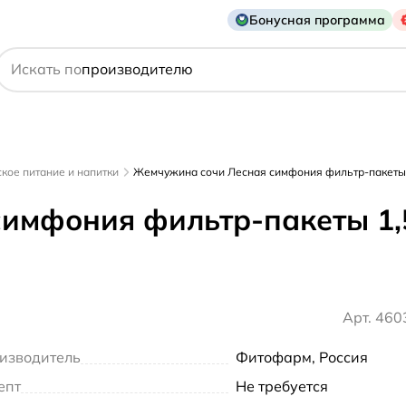
Бонусная программа
действующему веществу
Искать по
производителю
симптому
кое питание и напитки
Жемчужина сочи Лесная симфония фильтр-пакеты
имфония фильтр-пакеты 1,
Арт. 46
изводитель
Фитофарм, Россия
епт
Не требуется