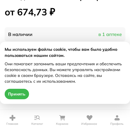
от 674,73 ₽
В наличии
в 1 аптеке
Мы используем файлы cookie, чтобы вам было удобно
Характеристики
пользоваться нашим сайтом.
Они помогают запомнить ваши предпочтения и обеспечить
Рецепт
Не требуется
безопасность данных. Вы можете управлять настройками
cookie в своем браузере. Оставаясь на сайте, вы
соглашаетесь с их использованием.
Цена действительна только при оформлении онлайн
от 674,73 ₽
Принять
Купить
Главная
Каталог
Корзина
Избранное
Профиль